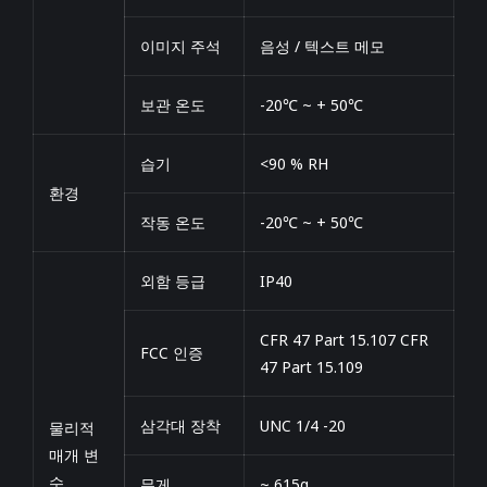
이미지 주석
음성 / 텍스트 메모
보관 온도
-20℃ ~ + 50℃
습기
<90 % RH
환경
작동 온도
-20℃ ~ + 50℃
외함 등급
IP40
CFR 47 Part 15.107 CFR
FCC 인증
47 Part 15.109
삼각대 장착
UNC 1/4 -20
물리적
매개 변
수
무게
~ 615g