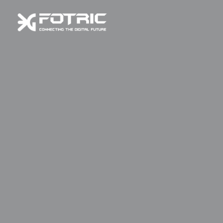
BEST PRODUCT
FOTRIC 220 Series
FOTRIC 225
FOTRIC 225는 FOTRIC 220 시리즈의 보급형 전문 열화상 카
메라로서 320×240 (76,800 픽셀)검출기 해상도의 보다 실용적
인 적외선 열 카메라이며 표준 렌즈를 적용한 최소 측정 거리는
해상도
0.15m (5.91inch)부터 입니다
320 X 240 (76,800 픽셀)