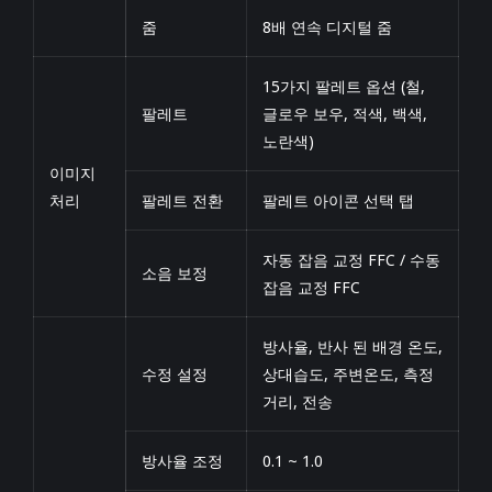
줌
8배 연속 디지털 줌
15가지 팔레트 옵션 (철,
팔레트
글로우 보우, 적색, 백색,
노란색)
이미지
처리
팔레트 전환
팔레트 아이콘 선택 탭
자동 잡음 교정 FFC / 수동
소음 보정
잡음 교정 FFC
방사율, 반사 된 배경 온도,
수정 설정
상대습도, 주변온도, 측정
거리, 전송
방사율 조정
0.1 ~ 1.0