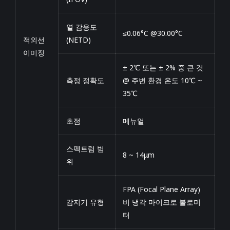
열 감응도
≤0.06°C @30.00°C
적외선
(NETD)
이미징
± 2℃ 또는 ± 2% 중 큰 것
측정 정확도
@ 주변 환경 온도 10℃ ~
35℃
초점
메뉴얼
스펙트럼 범
8 ~ 14μm
위
FPA (Focal Plane Array)
감지기 유형
비 냉각 마이크로 볼로미
터