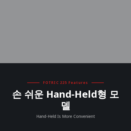
최소 측정거리
0.15m (5.91inch) ~
FOTRIC 225 Features
손 쉬운 Hand-Held형 모
델
Hand-Held Is More Convenient