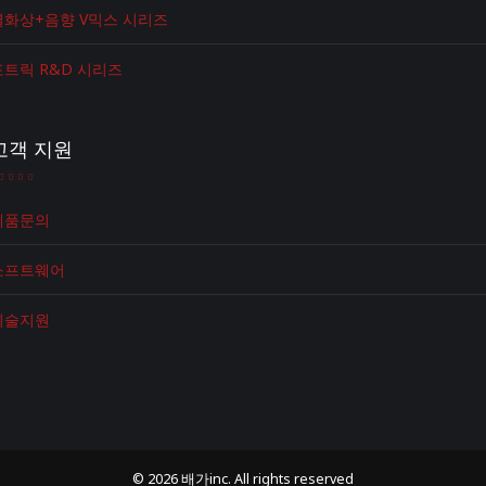
열화상+음향 V믹스 시리즈
포트릭 R&D 시리즈
고객 지원
제품문의
소프트웨어
기술지원
© 2026 배가inc. All rights reserved